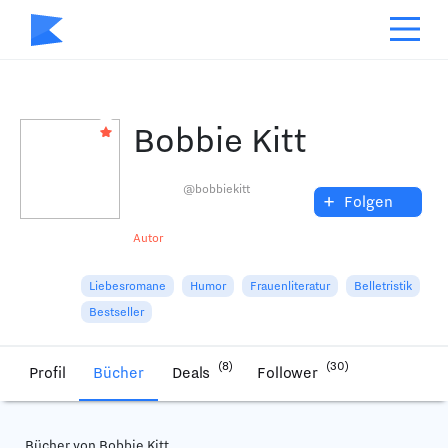
Bobbie Kitt
@bobbiekitt
+
Folgen
Autor
Liebesromane
Humor
Frauenliteratur
Belletristik
Bestseller
(8)
(30)
Profil
Bücher
Deals
Follower
Bücher von Bobbie Kitt