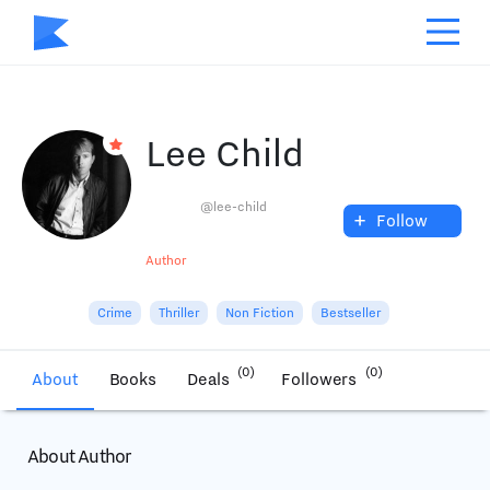
Lee Child
@lee-child
+
Follow
Author
Crime
Thriller
Non Fiction
Bestseller
(0)
(0)
About
Books
Deals
Followers
About Author