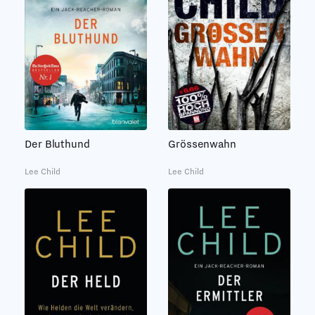
Der Bluthund
Grössenwahn
Lee Child
Lee Child