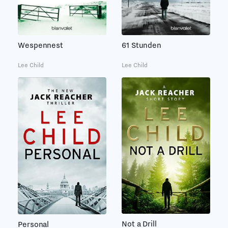
Wespennest
61 Stunden
Lee Child
Lee Child
Not a Drill
Personal