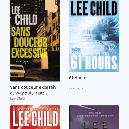
61 Hours
Sans douceur excessiv
Lee Child
e. Way out, franz...
Lee Child