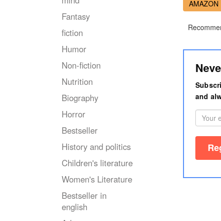
mind
AMAZON
Fantasy
Recommen
fiction
Humor
Non-fiction
Neve
Nutrition
Subscri
and alw
Biography
Horror
Bestseller
History and politics
Children's literature
Women's Literature
Bestseller in
english