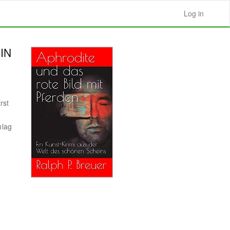
Log in
IN
rst
hlag