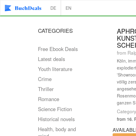
DE
EN
CATEGORIES
APHRO
KUNS
SCHE
Free Ebook Deals
from Ral
Latest deals
Köln, imm
explodier
Youth literature
'Showroo
Crime
völlig ze
Thriller
angesehe
Rosenmon
Romance
ganzen S
Science Fiction
Category
Historical novels
from 16. 
Health, body and
AVAILABL