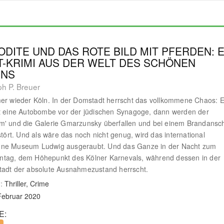
DITE UND DAS ROTE BILD MIT PFERDEN: E
T-KRIMI AUS DER WELT DES SCHÖNEN
INS
ph P. Breuer
er wieder Köln. In der Domstadt herrscht das vollkommene Chaos: E
t eine Autobombe vor der jüdischen Synagoge, dann werden der
m' und die Galerie Gmarzunsky überfallen und bei einem Brandansc
rstört. Und als wäre das noch nicht genug, wird das international
ne Museum Ludwig ausgeraubt. Und das Ganze in der Nacht zum
tag, dem Höhepunkt des Kölner Karnevals, während dessen in der
tadt der absolute Ausnahmezustand herrscht.
:
Thriller, Crime
Februar 2020
E: