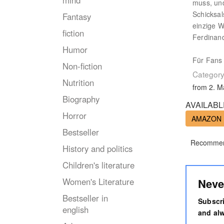
mind
muss, und
Schicksa
Fantasy
einzige W
fiction
Ferdinand
Humor
Für Fans 
Non-fiction
Category
Nutrition
from 2. M
Biography
AVAILABL
Horror
AMAZON
Bestseller
Recommen
History and politics
Children's literature
Neve
Women's Literature
Bestseller in
Subscri
english
and alw