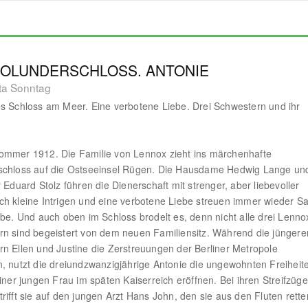
HOLUNDERSCHLOSS. ANTONIE
ta Sonntag
s Schloss am Meer. Eine verbotene Liebe. Drei Schwestern und ihr
ommer 1912. Die Familie von Lennox zieht ins märchenhafte
schloss auf die Ostseeinsel Rügen. Die Hausdame Hedwig Lange un
r Eduard Stolz führen die Dienerschaft mit strenger, aber liebevoller
h kleine Intrigen und eine verbotene Liebe streuen immer wieder S
ebe. Und auch oben im Schloss brodelt es, denn nicht alle drei Lenno
n sind begeistert von dem neuen Familiensitz. Während die jüngere
n Ellen und Justine die Zerstreuungen der Berliner Metropole
, nutzt die dreiundzwanzigjährige Antonie die ungewohnten Freiheit
einer jungen Frau im späten Kaiserreich eröffnen. Bei ihren Streifzüg
rifft sie auf den jungen Arzt Hans John, den sie aus den Fluten rette