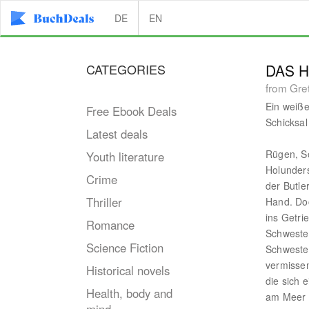
DE
EN
CATEGORIES
DAS 
from Gre
Ein weiße
Free Ebook Deals
Schicksal
Latest deals
Rügen, S
Youth literature
Holunder
Crime
der Butle
Thriller
Hand. Doc
ins Getri
Romance
Schwester
Science Fiction
Schwester
vermissen
Historical novels
die sich 
Health, body and
am Meer t