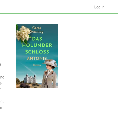
Log in
d
and
x-
n
en,
en
n