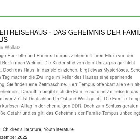
EITREISEHAUS - DAS GEHEIMNIS DER FAMI
US
ie Wollatz
inge Henriette und Hannes Tempus ziehen mit ihren Eltern von der
 Berlin nach Weimar. Die Kinder sind von dem Umzug so gar nicht
t. Doch das Haus, in das sie einziehen, birgt etwas Mysteriöses. Sch
 Tag machen die Zwillinge im Keller des Hauses eine spannende
g. Sie finden eine Zeitmaschine. Herr Tempus offenbart allen ein al
eheimnis. Daraufhin begibt sich die Familie auf eine Zeitreise in das
dieser Zeit ist Deutschland in Ost und West geteilt. Die Familie Tem
n kuriosen Alltag in der ehemaligen DDR. Doch zum Schluss geraten 
roße Gefahr und es gilt, das Geheimnis der Familie Tempus unbedingt
:
Children's literature, Youth literature
Dezember 2022