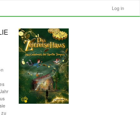
Log in
LIE
on
tes
 Jahr
pus
sie
 zu