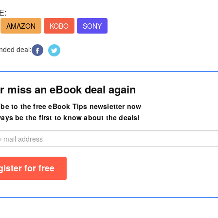
E:
AMAZON
KOBO
SONY
ded deal:
r miss an eBook deal again
be to the free eBook Tips newsletter now
ays be the first to know about the deals!