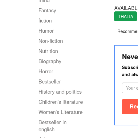
mind
AVAILABL
Fantasy
THALIA
fiction
Humor
Recommen
Non-fiction
Nutrition
Neve
Biography
Subscri
Horror
and alw
Bestseller
History and politics
Children's literature
Women's Literature
Bestseller in
english