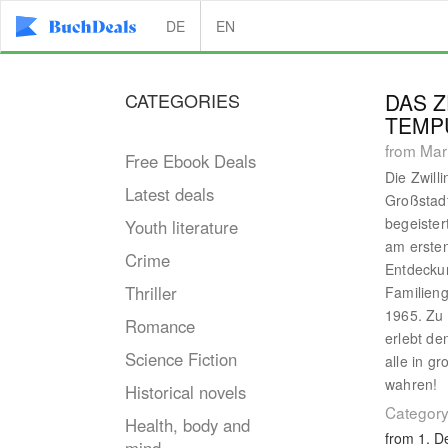
DE
EN
CATEGORIES
DAS Z
TEMP
from Mar
Free Ebook Deals
Die Zwill
Latest deals
Großstadt
begeister
Youth literature
am ersten
Crime
Entdeckun
Thriller
Familieng
1965. Zu 
Romance
erlebt de
Science Fiction
alle in g
wahren!
Historical novels
Category
Health, body and
from 1. 