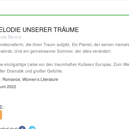
MELODIE UNSERER TRÄUME
inda Benna
nskünstlerin, die ihren Traum aufgibt. Ein Pianist, der seinen niemal
 würde. Und ein gemeinsamer Sommer, der alles verändert.
ne einzigartige Liebe vor den traumhaften Kulissen Europas. Zum W
ller Dramatik und großer Gefühle.
:
Romance, Women's Literature
Juni 2022
E:
ded deal: