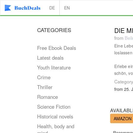
DE
EN
CATEGORIES
DIE 
from
Bel
Eine Lebe
Free Ebook Deals
loslassen
Latest deals
Erlebe ei
Youth literature
schön, vo
Crime
Category
Thriller
from 25. 
Romance
Science Fiction
AVAILABL
Historical novels
AMAZON
Health, body and
Recommen