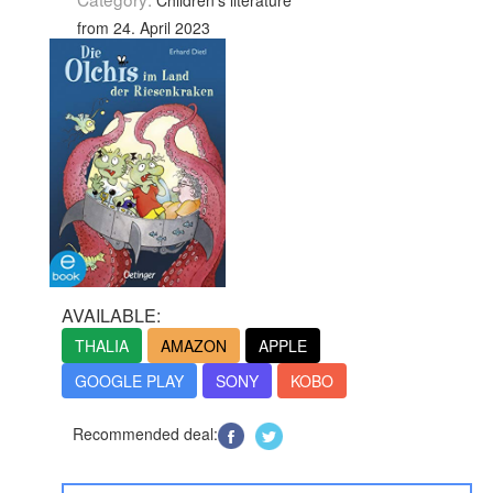
Children's literature
from 24. April 2023
AVAILABLE:
THALIA
AMAZON
APPLE
GOOGLE PLAY
SONY
KOBO
Recommended deal: