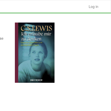
Log in
sse
e