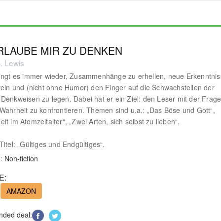
RLAUBE MIR ZU DENKEN
. Lewis
lingt es immer wieder, Zusammenhänge zu erhellen, neue Erkenntni
teln und (nicht ohne Humor) den Finger auf die Schwachstellen der
Denkweisen zu legen. Dabei hat er ein Ziel: den Leser mit der Frag
Wahrheit zu konfrontieren. Themen sind u.a.: „Das Böse und Gott“,
it im Atomzeitalter“, „Zwei Arten, sich selbst zu lieben“.
Titel: „Gültiges und Endgültiges“.
:
Non-fiction
E:
AMAZON
ded deal: