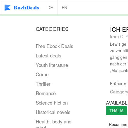
DE
EN
CATEGORIES
ICH E
from
C. S
Lewis ge
Free Ebook Deals
zu vermit
Latest deals
gängigen 
nach der 
Youth literature
„Menschhe
Crime
Thriller
Früherer 
Category
Romance
Science Fiction
AVAILABL
THALIA
Historical novels
Health, body and
Recommen