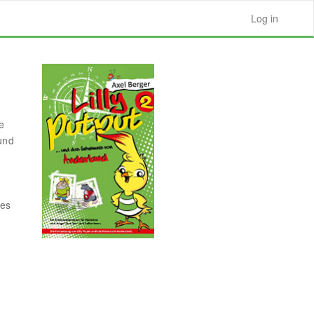
Log in
e
und
hes