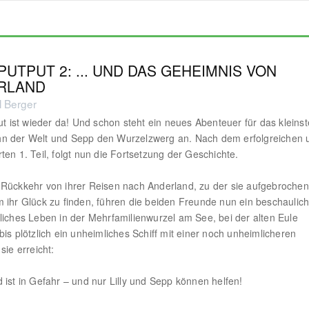
 PUTPUT 2: ... UND DAS GEHEIMNIS VON
RLAND
l Berger
Put ist wieder da! Und schon steht ein neues Abenteuer für das kleinst
n der Welt und Sepp den Wurzelzwerg an. Nach dem erfolgreichen 
ten 1. Teil, folgt nun die Fortsetzung der Geschichte.
Rückkehr von ihrer Reisen nach Anderland, zu der sie aufgebrochen
 ihr Glück zu finden, führen die beiden Freunde nun ein beschaulic
liches Leben in der Mehrfamilienwurzel am See, bei der alten Eule
bis plötzlich ein unheimliches Schiff mit einer noch unheimlicheren
sie erreicht:
 ist in Gefahr – und nur Lilly und Sepp können helfen!