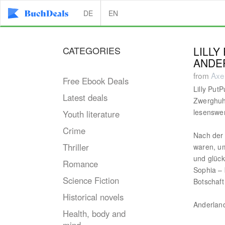
DE
EN
CATEGORIES
LILLY
ANDE
from
Axe
Free Ebook Deals
Lilly Put
Latest deals
Zwerghuh
lesenswer
Youth literature
Crime
Nach der 
Thriller
waren, um
und glück
Romance
Sophia – 
Science Fiction
Botschaft 
Historical novels
Anderland
Health, body and