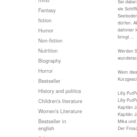
mind
Sei dabei
sie Schif
Fantasy
Seeboden
fiction
dürfen. Ab
Humor
dahinter 
bringt ...
Non-fiction
Nutrition
Werden Si
wundersc
Biography
Horror
Wem diese
Kurzgesc
Bestseller
History and politics
Lilly Put
Lilly Put
Children's literature
Kapitän J
Women's Literature
Kapitän Ja
Bestseller in
Mika und 
english
Der Fros