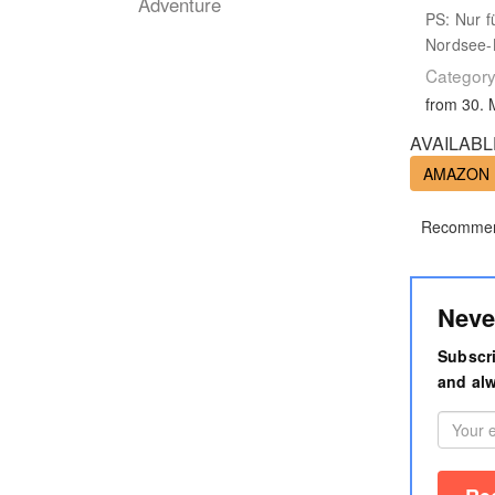
Adventure
PS: Nur f
Nordsee-K
Category
from 30. 
AVAILABL
AMAZON
Recommen
Neve
Subscri
and alw