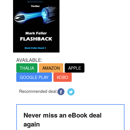
AVAILABLE:
THALIA
AMAZON
APPLE
GOOGLE PLAY
KOBO
Recommended deal:
Never miss an eBook deal
again