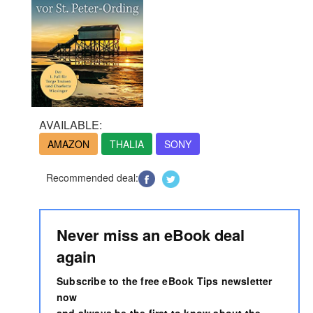
AVAILABLE:
AMAZON
THALIA
SONY
Recommended deal:
Never miss an eBook deal
again
Subscribe to the free eBook Tips newsletter
now
and always be the first to know about the