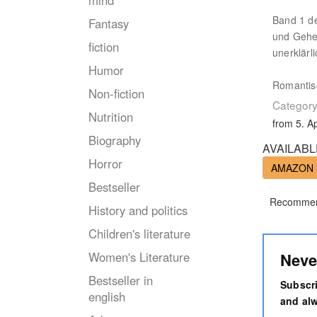
mind
Band 1 d
Fantasy
und Gehe
fiction
unerklärl
Humor
Romantis
Non-fiction
Category
Nutrition
from 5. Ap
Biography
AVAILABL
Horror
AMAZON
Bestseller
Recommen
History and politics
Children's literature
Neve
Women's Literature
Bestseller in
Subscri
english
and alw