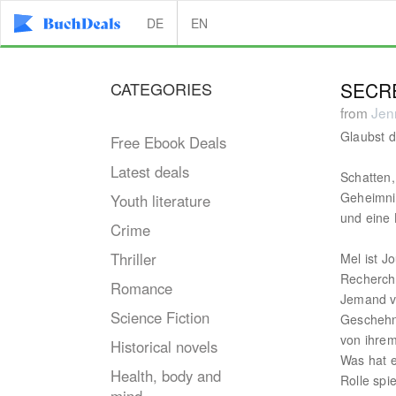
DE
EN
CATEGORIES
SECRE
from
Jen
Glaubst 
Free Ebook Deals
Latest deals
Schatten, 
Geheimnis
Youth literature
und eine 
Crime
Thriller
Mel ist Jo
Recherche
Romance
Jemand ver
Science Fiction
Geschehni
von ihrem
Historical novels
Was hat e
Health, body and
Rolle spi