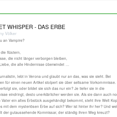
T WHISPER - DAS ERBE
ny Völker
du an Vampire?
die flüstern,
se, die nicht länger verborgen bleiben,
Liebe, die alle Hindernisse überwindet …
urnalistin, lebt in Verona und glaubt nur an das, was sie sieht. Bei
n für einen neuen Artikel stolpert sie über seltsame Vorkommnisse.
folgt sie, oder bildet sie sich das nur ein? Je tiefer sie in die
sse eindringt, desto unerklärlicher werden sie. Als sie dann auch n
 Vater ein altes Erbstück ausgehändigt bekommt, steht ihre Welt Kop
s mit dem mysteriösen Erbe auf sich? Wer ist hinter ihr her? Und we
elt der gutaussehende Kommissar, der ständig ihren Weg kreuzt?