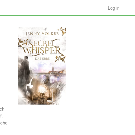
Log in
och
f.
lche