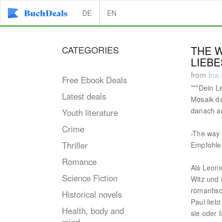
DE
EN
CATEGORIES
THE W
LIEB
from
Ina
Free Ebook Deals
***Dein L
Latest deals
Mosaik d
danach an
Youth literature
Crime
›The way 
Thriller
Empfohle
Romance
Als Leoni
Science Fiction
Witz und 
romantisc
Historical novels
Paul lieb
Health, body and
sie oder 