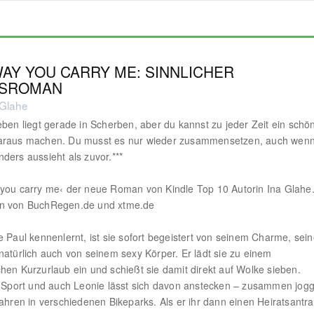
AY YOU CARRY ME: SINNLICHER
ESROMAN
 Glahe
eben liegt gerade in Scherben, aber du kannst zu jeder Zeit ein schö
araus machen. Du musst es nur wieder zusammensetzen, auch wenn
ders aussieht als zuvor.***
you carry me‹ der neue Roman von Kindle Top 10 Autorin Ina Glahe
n von BuchRegen.de und xtme.de
e Paul kennenlernt, ist sie sofort begeistert von seinem Charme, sei
natürlich auch von seinem sexy Körper. Er lädt sie zu einem
hen Kurzurlaub ein und schießt sie damit direkt auf Wolke sieben.
t Sport und auch Leonie lässt sich davon anstecken – zusammen jog
fahren in verschiedenen Bikeparks. Als er ihr dann einen Heiratsantr