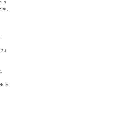
lben
ken,
n
en
 zu
,
ch in