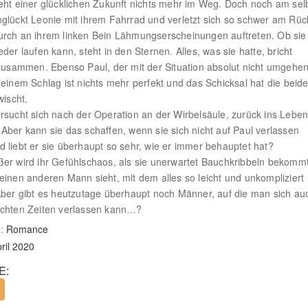
eht einer glücklichen Zukunft nichts mehr im Weg. Doch noch am se
glückt Leonie mit ihrem Fahrrad und verletzt sich so schwer am Rüc
rch an ihrem linken Bein Lähmungserscheinungen auftreten. Ob sie
eder laufen kann, steht in den Sternen. Alles, was sie hatte, bricht
 zusammen. Ebenso Paul, der mit der Situation absolut nicht umgehe
 einem Schlag ist nichts mehr perfekt und das Schicksal hat die beid
wischt.
rsucht sich nach der Operation an der Wirbelsäule, zurück ins Leben
Aber kann sie das schaffen, wenn sie sich nicht auf Paul verlassen
 liebt er sie überhaupt so sehr, wie er immer behauptet hat?
er wird ihr Gefühlschaos, als sie unerwartet Bauchkribbeln bekommt
einen anderen Mann sieht, mit dem alles so leicht und unkompliziert
Aber gibt es heutzutage überhaupt noch Männer, auf die man sich au
echten Zeiten verlassen kann…?
:
Romance
ril 2020
E: