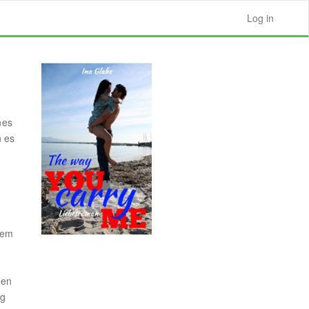
Log in
nes
 es
.
nem
gen
ag