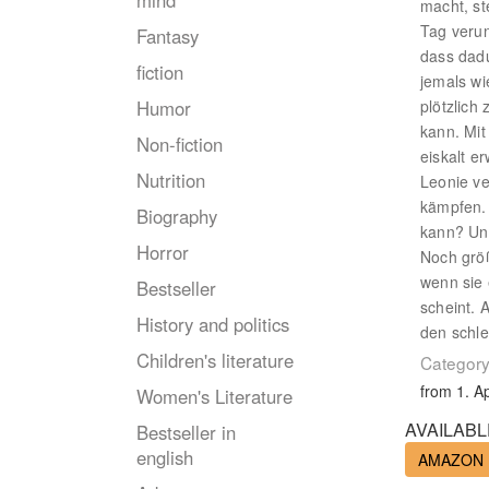
mind
macht, st
Tag verun
Fantasy
dass dadu
fiction
jemals wi
Humor
plötzlich
kann. Mit
Non-fiction
eiskalt er
Nutrition
Leonie ve
kämpfen. 
Biography
kann? Und
Horror
Noch größ
wenn sie 
Bestseller
scheint. 
History and politics
den schl
Children's literature
Category
from 1. Ap
Women's Literature
AVAILABL
Bestseller in
english
AMAZON