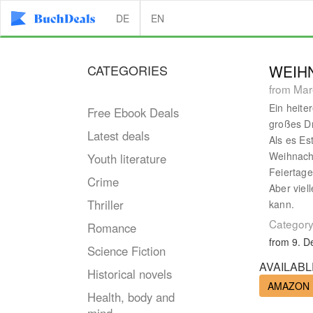
DE
EN
CATEGORIES
WEIH
from Mar
Ein heite
Free Ebook Deals
großes Dr
Latest deals
Als es Est
Weihnacht
Youth literature
Feiertage
Crime
Aber viel
Thriller
kann.
Category
Romance
from 9. 
Science Fiction
AVAILABL
Historical novels
AMAZON
Health, body and