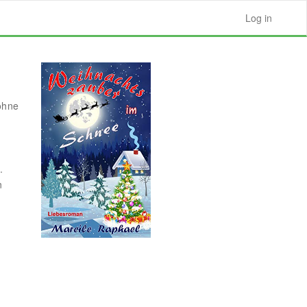
Log in
 ohne
.
n