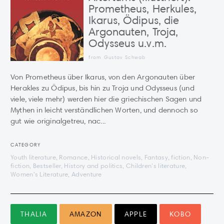
Prometheus, Herkules,
Ikarus, Ödipus, die
Argonauten, Troja,
Odysseus u.v.m.
from Gustav Schwab
Von Prometheus über Ikarus, von den Argonauten über
Herakles zu Ödipus, bis hin zu Troja und Odysseus (und
viele, viele mehr) werden hier die griechischen Sagen und
Mythen in leicht verständlichen Worten, und dennoch so
gut wie originalgetreu, nac...
CATEGORY
Youth literature, Romance, Historical novels, Fantasy, fiction, Non-
fiction, Bestseller, History and politics, Children's literature,
Women's Literature, Adventure
THALIA
AMAZON
APPLE
KOBO