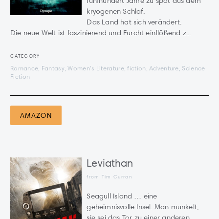
fünfhundert Jahre zu spät aus dem
kryogenen Schlaf.
Das Land hat sich verändert.
Die neue Welt ist faszinierend und Furcht einflößend z...
CATEGORY
Romance, Fantasy, Women's Literature, fiction, Adventure, Science
Fiction
AMAZON
Leviathan
from Tim Curran
Seagull Island … eine
geheimnisvolle Insel. Man munkelt,
sie sei das Tor zu einer anderen