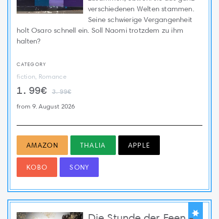
verschiedenen Welten stammen.
Seine schwierige Vergangenheit
holt Osaro schnell ein. Soll Naomi trotzdem zu ihm
halten?
CATEGORY
fiction, Romance
1.99€
3.99€
from 9. August 2026
AMAZON
THALIA
APPLE
KOBO
SONY
Die Stunde der Feen -