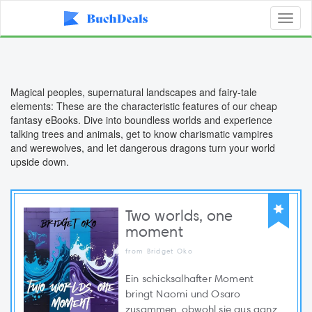
Toggl
naviga
Magical peoples, supernatural landscapes and fairy-tale
elements: These are the characteristic features of our cheap
fantasy eBooks. Dive into boundless worlds and experience
talking trees and animals, get to know charismatic vampires
and werewolves, and let dangerous dragons turn your world
upside down.
Two worlds, one
moment
from Bridget Oko
Ein schicksalhafter Moment
bringt Naomi und Osaro
zusammen, obwohl sie aus ganz