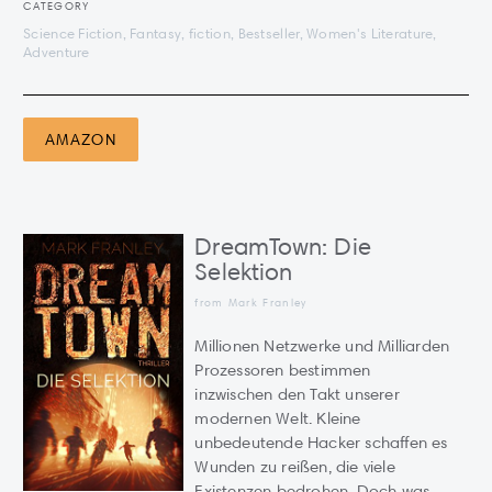
CATEGORY
Science Fiction, Fantasy, fiction, Bestseller, Women's Literature,
Adventure
AMAZON
DreamTown: Die
Selektion
from Mark Franley
Millionen Netzwerke und Milliarden
Prozessoren bestimmen
inzwischen den Takt unserer
modernen Welt. Kleine
unbedeutende Hacker schaffen es
Wunden zu reißen, die viele
Existenzen bedrohen. Doch was,