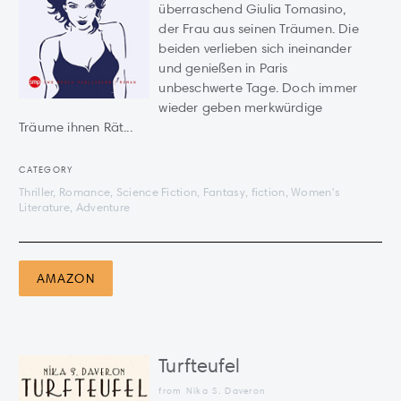
überraschend Giulia Tomasino,
der Frau aus seinen Träumen. Die
beiden verlieben sich ineinander
und genießen in Paris
unbeschwerte Tage. Doch immer
wieder geben merkwürdige
Träume ihnen Rät...
CATEGORY
Thriller, Romance, Science Fiction, Fantasy, fiction, Women's
Literature, Adventure
AMAZON
Turfteufel
from Nika S. Daveron