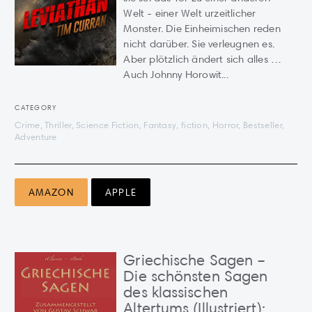
Welt - einer Welt urzeitlicher
Monster. Die Einheimischen reden
nicht darüber. Sie verleugnen es.
Aber plötzlich ändert sich alles …
Auch Johnny Horowit...
CATEGORY
Crime, Thriller, Science Fiction, Fantasy, fiction, Horror, Bestseller,
Adventure
AMAZON
APPLE
Griechische Sagen –
Die schönsten Sagen
des klassischen
Altertums (Illustriert):