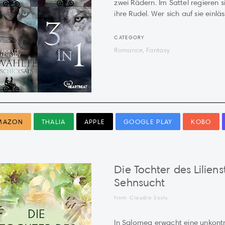
zwei Rädern. Im Sattel regieren s
ihre Rudel. Wer sich auf sie einlässt
CATEGORY
Romance, Fantasy
MAZON
THALIA
APPLE
GOOGLE PLAY
KOBO
Die Tochter des Lilie
Sehnsucht
from Claudia Soylu
In Salomea erwacht eine unkontro