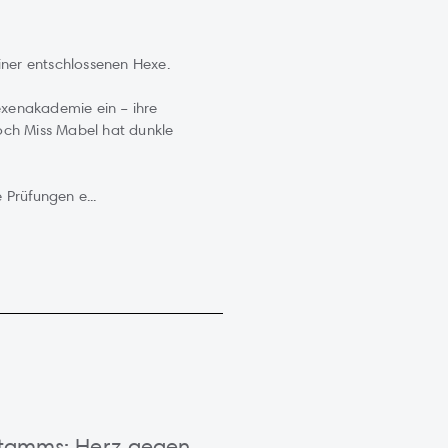
iner entschlossenen Hexe.
Hexenakademie ein – ihre
och Miss Mabel hat dunkle
Prüfungen e...
nstamms: Herz gegen