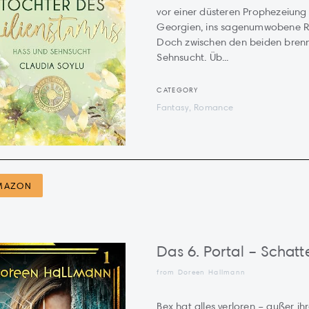
vor einer düsteren Prophezeiung 
Georgien, ins sagenumwobene R
Doch zwischen den beiden brenn
Sehnsucht. Üb...
CATEGORY
Fantasy, Romance
MAZON
Das 6. Portal – Schat
from
Doreen Hallmann
Bex hat alles verloren – außer ihr