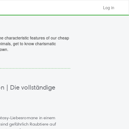
Log in
e characteristic features of our cheap
nimals, get to know charismatic
down.
n | Die vollständige
antasy-Liebesromane in einem
 sind gefährlich Raubtiere auf