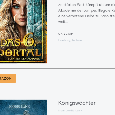
zerstörten Welt kämpft sie um ein
Akademie der Jumper. Illegale R
eine verbotene Liebe zu Bash stel
weit...
CATEGORY
Fantasy, fiction
MAZON
Königswächter
from
Jordis Lank