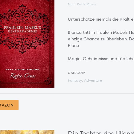
from Katie Cross
Unterschätze niemals die Kraft e
Bianca tritt in Fräulein Mabels 
einzige Chance zu überleben. D
Pläne.
Magie, Geheimnisse und tödliche 
CATEGORY
Fantasy, Adventure
MAZON
Die Tochter des Lilie