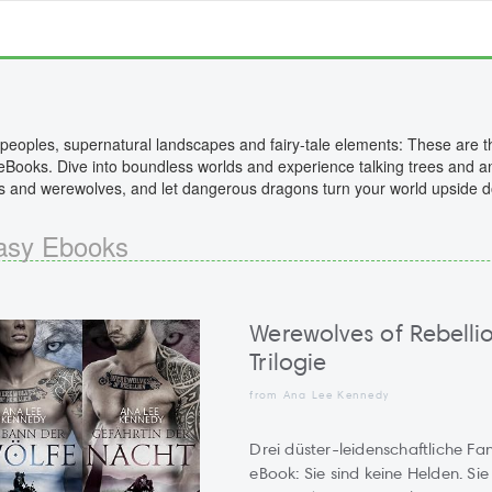
peoples, supernatural landscapes and fairy-tale elements: These are th
eBooks. Dive into boundless worlds and experience talking trees and a
s and werewolves, and let dangerous dragons turn your world upside 
asy Ebooks
Werewolves of Rebellio
Trilogie
from Ana Lee Kennedy
Drei düster-leidenschaftliche F
eBook: Sie sind keine Helden. Sie