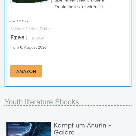
über einer Welt an, die in
Dunkelheit versunken ist.
CATEGORY
Science Fiction, Thriller
Free!
2.99€
from 8. August 2026
AMAZON
Youth literature Ebooks
Kampf um Anurin -
Galdra