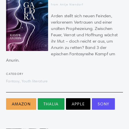
from Antje Niendorf
Arden stellt sich neuen Feinden,
verlorenem Vertrauen und einer
uralten Prophezeiung. Zwischen
Feuer, Verrat und Hoffnung wächst
ihr Mut – doch reicht er aus, um
Anurin zu retten? Band 3 der
epischen Fantasyreihe Kampf um
Anurin.
CATEGORY
Fantasy, Youth literature
AMAZON
THALIA
APPLE
SONY