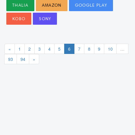
THALIA
AMAZON
GOOGLE PLAY
KOBO
SONY
«
1
2
3
4
5
6
7
8
9
10
…
93
94
»
Imprint
AGB
Author area