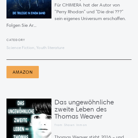
Für CHIMERA hat der Autor von
"Perry Rhodan" und "Die drei ???"
sein eigenes Universum erschaffen.
Folgen Sie Ar...
CATEGORY
Science Fiction, Youth literature
AMAZON
Das ungewöhnliche
zweite Leben des
Thomas Weaver
from Shawn Inmon
Thomas Weaver stirbt 2016 – und