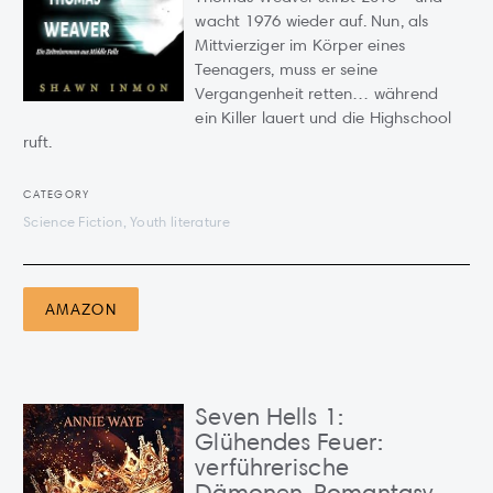
wacht 1976 wieder auf. Nun, als
Mittvierziger im Körper eines
Teenagers, muss er seine
Vergangenheit retten… während
ein Killer lauert und die Highschool
ruft.
CATEGORY
Science Fiction, Youth literature
AMAZON
Seven Hells 1:
Glühendes Feuer:
verführerische
Dämonen-Romantasy