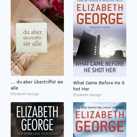
... du aber übertriffst sie
What Came Before He S
alle
hot Her
Elizabeth George
Elizabeth George