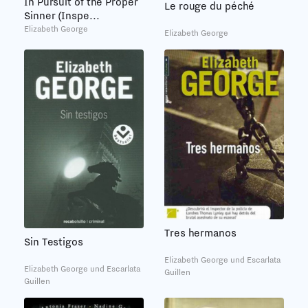
In Pursuit of the Proper
Le rouge du péché
Sinner (Inspe...
Elizabeth George
Elizabeth George
Tres hermanos
Sin Testigos
Elizabeth George und Escarlata
Elizabeth George und Escarlata
Guillen
Guillen