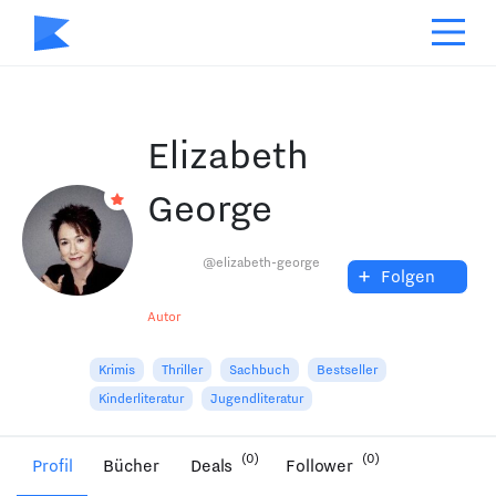
Elizabeth
George
@elizabeth-george
+
Folgen
Autor
Krimis
Thriller
Sachbuch
Bestseller
Kinderliteratur
Jugendliteratur
(0)
(0)
Profil
Bücher
Deals
Follower