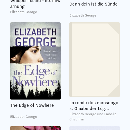
Whisper Island - Sturmw
Denn dein ist die Sünde
arnung
Elizabeth George
Elizabeth George
La ronde des mensonge
The Edge of Nowhere
s. Glaube der Lüg...
Elizabeth George und Isabelle
Elizabeth George
Chapman