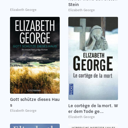
Stein
Elizabeth George
Elizabeth George
Gott schütze dieses Hau
s
Le cortège de la mort. W
Elizabeth George
er dem Tode ge...
Elizabeth George