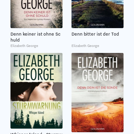
Denn keiner ist ohne Sc
Denn bitter ist der Tod
huld
Elizabeth George
Elizabeth George