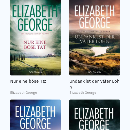
Nur eine böse Tat
Undank ist der Väter Loh
n
Elizabeth George
Elizabeth George