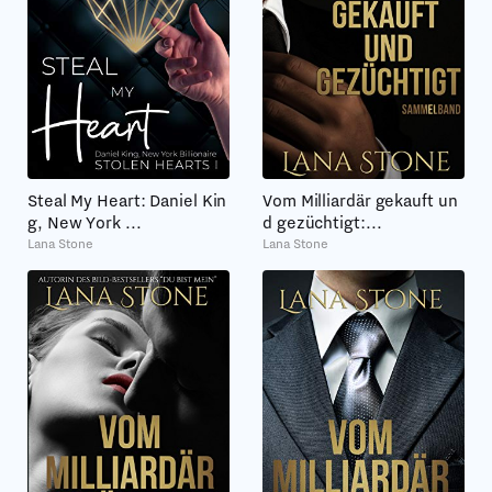
Steal My Heart: Daniel Kin
Vom Milliardär gekauft un
g, New York ...
d gezüchtigt:...
Lana Stone
Lana Stone