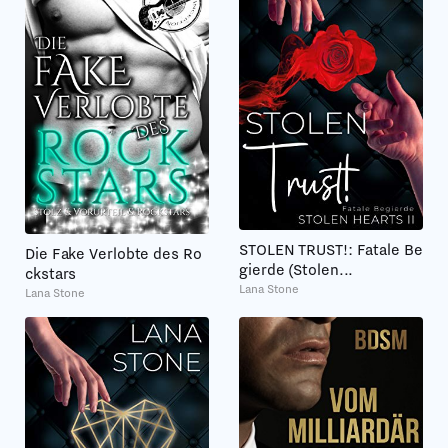
STOLEN TRUST!: Fatale Be
Die Fake Verlobte des Ro
gierde (Stolen...
ckstars
Lana Stone
Lana Stone