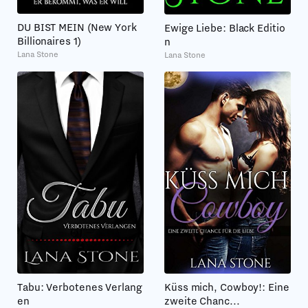
DU BIST MEIN (New York
Ewige Liebe: Black Editio
Billionaires 1)
n
Lana Stone
Lana Stone
Tabu: Verbotenes Verlang
Küss mich, Cowboy!: Eine
en
zweite Chanc...