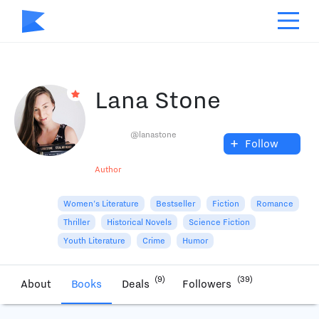
Lana Stone
@lanastone
+
Follow
Author
Women's Literature
Bestseller
Fiction
Romance
Thriller
Historical Novels
Science Fiction
Youth Literature
Crime
Humor
(9)
(39)
About
Books
Deals
Followers