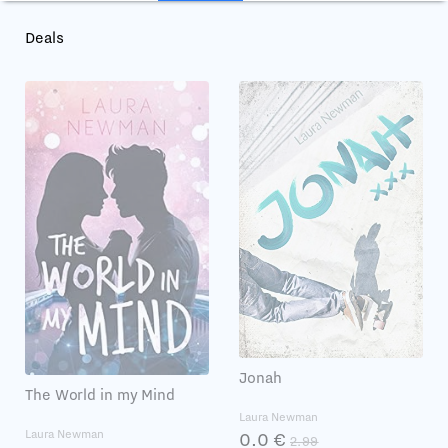
Deals
Jonah
The World in my Mind
Laura Newman
Laura Newman
0.0 €
2.99