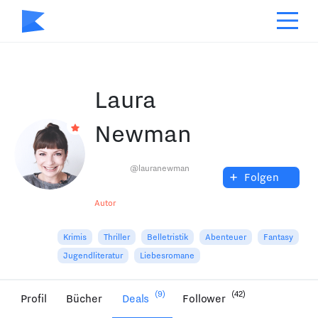
Laura
Newman
@lauranewman
+
Folgen
Autor
Krimis
Thriller
Belletristik
Abenteuer
Fantasy
Jugendliteratur
Liebesromane
(9)
(42)
Profil
Bücher
Deals
Follower