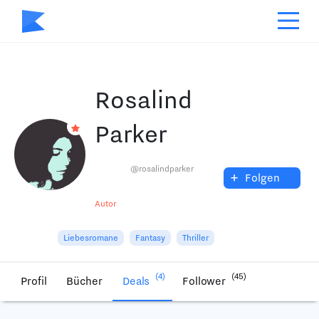
Rosalind
Parker
@rosalindparker
+
Folgen
Autor
Liebesromane
Fantasy
Thriller
(4)
(45)
Profil
Bücher
Deals
Follower