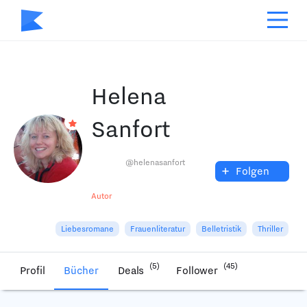
Helena
Sanfort
@helenasanfort
+
Folgen
Autor
Liebesromane
Frauenliteratur
Belletristik
Thriller
(5)
(45)
Profil
Bücher
Deals
Follower