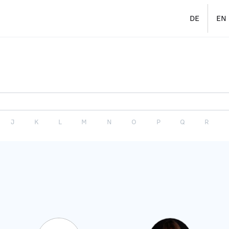
DE
EN
J
K
L
M
N
O
P
Q
R