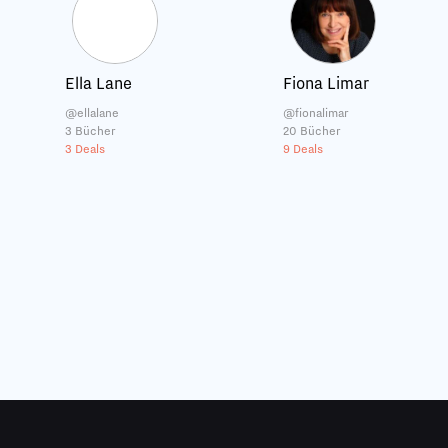
Ella Lane
Fiona Limar
@ellalane
@fionalimar
3 Bücher
20 Bücher
3 Deals
9 Deals