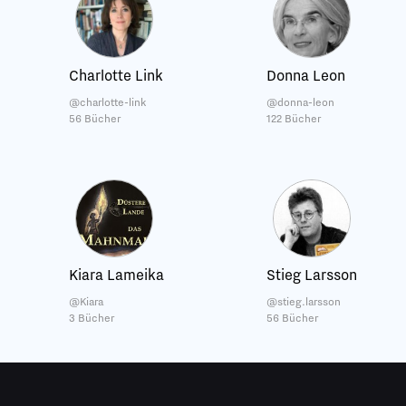
Charlotte Link
Donna Leon
@charlotte-link
@donna-leon
56 Bücher
122 Bücher
Kiara Lameika
Stieg Larsson
@Kiara
@stieg.larsson
3 Bücher
56 Bücher