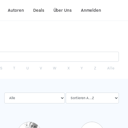
Autoren
Deals
Über Uns
Anmelden
S
T
U
V
W
X
Y
Z
Alle