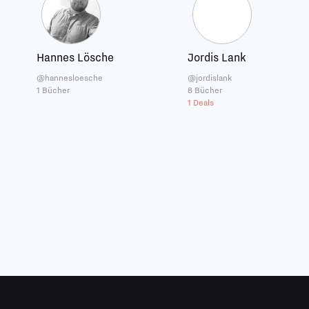
Hannes Lösche
Jordis Lank
@hannesloesche
@jordislank
1 Bücher
8 Bücher
1 Deals