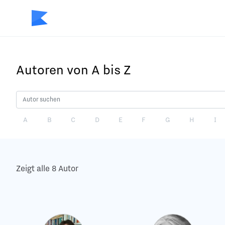
Autoren von A bis Z
A
B
C
D
E
F
G
H
I
Zeigt alle 8 Autor