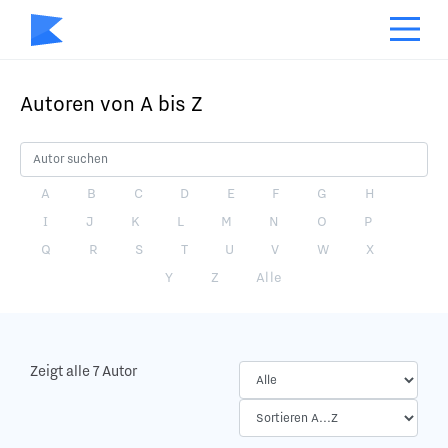
Autoren von A bis Z
A
B
C
D
E
F
G
H
I
J
K
L
M
N
O
P
Q
R
S
T
U
V
W
X
Y
Z
Alle
Zeigt alle 7 Autor