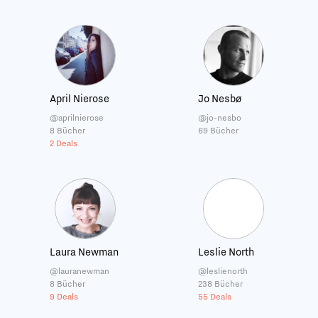
April Nierose
Jo Nesbø
@aprilnierose
@jo-nesbo
8 Bücher
69 Bücher
2 Deals
Laura Newman
Leslie North
@lauranewman
@leslienorth
8 Bücher
238 Bücher
9 Deals
55 Deals