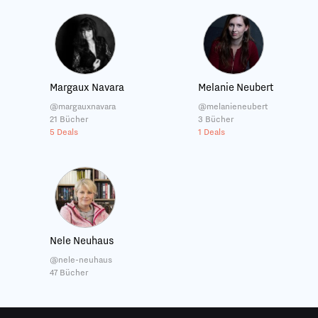
Margaux Navara
Melanie Neubert
@margauxnavara
@melanieneubert
21 Bücher
3 Bücher
5 Deals
1 Deals
Nele Neuhaus
@nele-neuhaus
47 Bücher