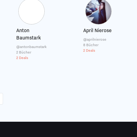
Anton
April Nierose
Baumstark
@aprilnierose
8 Bücher
@antonbaumstark
2 Deals
2 Bücher
2 Deals