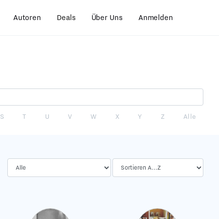
Autoren
Deals
Über Uns
Anmelden
S
T
U
V
W
X
Y
Z
Alle