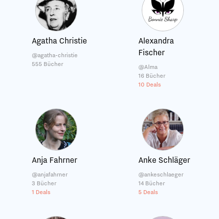
Agatha Christie
Alexandra
Fischer
@agatha-christie
555 Bücher
@Alma
16 Bücher
10 Deals
Anja Fahrner
Anke Schläger
@anjafahrner
@ankeschlaeger
3 Bücher
14 Bücher
1 Deals
5 Deals