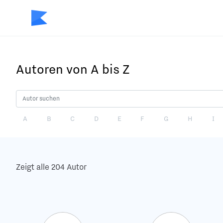
Autoren von A bis Z
A
B
C
D
E
F
G
H
I
Zeigt alle 204 Autor