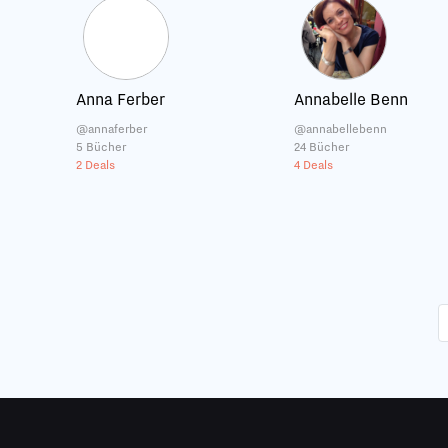
Anna Ferber
Annabelle Benn
@annaferber
@annabellebenn
5 Bücher
24 Bücher
2 Deals
4 Deals