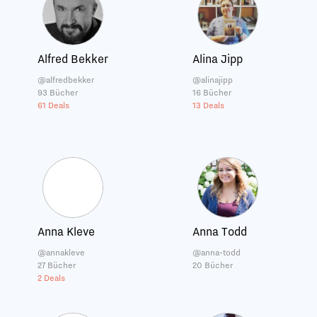
Alfred Bekker
Alina Jipp
@alfredbekker
@alinajipp
93 Bücher
16 Bücher
61 Deals
13 Deals
Anna Kleve
Anna Todd
@annakleve
@anna-todd
27 Bücher
20 Bücher
2 Deals