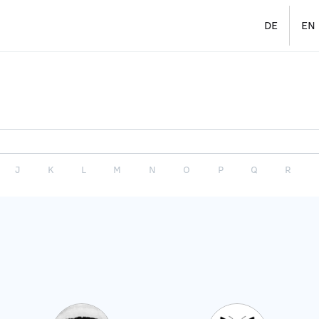
DE
EN
J
K
L
M
N
O
P
Q
R