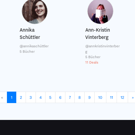
Annika
Ann-Kristin
Schüttler
Vinterberg
@annikaschüttler
@annkristinvinterber
5 Bücher
g
5 Bücher
11 Deals
«
1
2
3
4
5
6
7
8
9
10
11
12
»