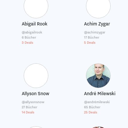
Abigail Rook
Achim Zygar
@abigailrook
@achimzygar
6 Bücher
17 Bücher
3 Deals
5 Deals
Allyson Snow
André Milewski
@allysonsnow
@andrémilewski
27 Bücher
65 Bücher
14 Deals
25 Deals