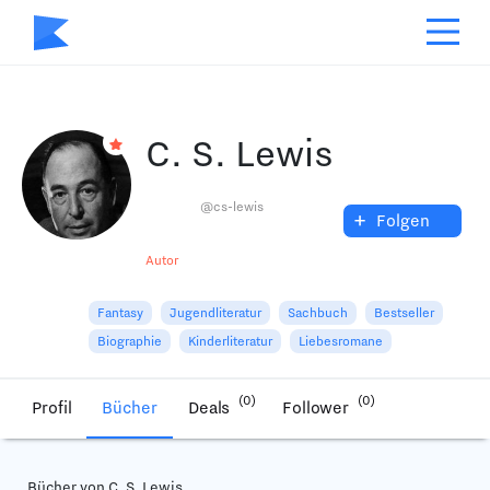
C. S. Lewis
@cs-lewis
+
Folgen
Autor
Fantasy
Jugendliteratur
Sachbuch
Bestseller
Biographie
Kinderliteratur
Liebesromane
(0)
(0)
Profil
Bücher
Deals
Follower
Bücher von C. S. Lewis