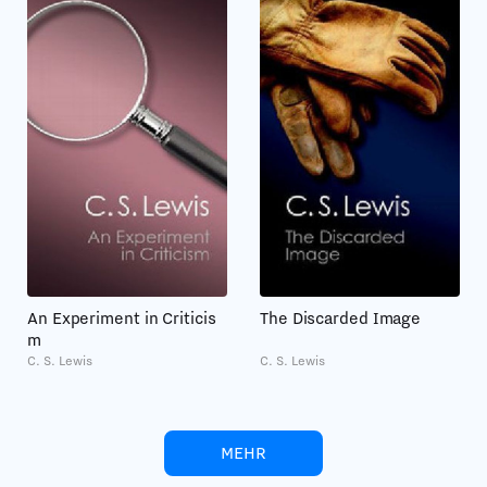
An Experiment in Criticis
The Discarded Image
m
C. S. Lewis
C. S. Lewis
MEHR