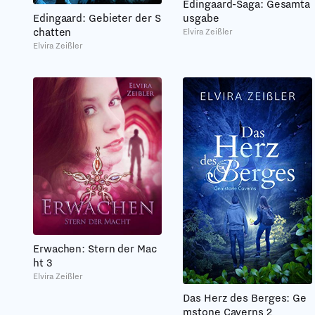
Edingaard-Saga: Gesamta
Edingaard: Gebieter der S
usgabe
chatten
Elvira Zeißler
Elvira Zeißler
Erwachen: Stern der Mac
ht 3
Elvira Zeißler
Das Herz des Berges: Ge
mstone Caverns 2