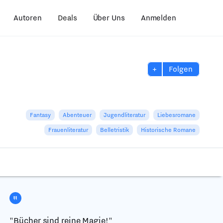
Autoren
Deals
Über Uns
Anmelden
+
Folgen
Fantasy
Abenteuer
Jugendliteratur
Liebesromane
Frauenliteratur
Belletristik
Historische Romane
"Bücher sind reine Magie!"