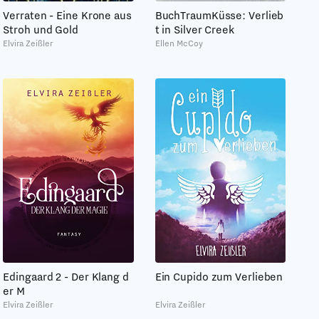
BuchTraumKüsse: Verlieb
Verraten - Eine Krone aus
t in Silver Creek
Stroh und Gold
Ellen McCoy
Elvira Zeißler
Edingaard 2 - Der Klang d
Ein Cupido zum Verlieben
er M
Elvira Zeißler
Elvira Zeißler