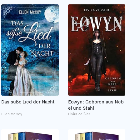
Das süße Lied der Nacht
Eowyn: Geboren aus Neb
el und Stahl
Ellen McCoy
Elvira Zeißler