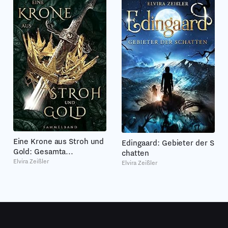
Eine Krone aus Stroh und
Edingaard: Gebieter der S
Gold: Gesamta...
chatten
Elvira Zeißler
Elvira Zeißler