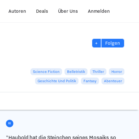
Autoren
Deals
Über Uns
Anmelden
+
Folgen
Science Fiction
Belletristik
Thriller
Horror
Geschichte Und Politik
Fantasy
Abenteuer
"Haubold hat die Steinchen seines Mosaiks so