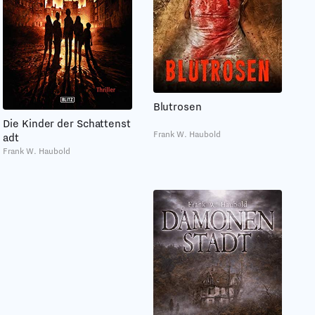
Blutrosen
Die Kinder der Schattenst
Frank W. Haubold
adt
Frank W. Haubold