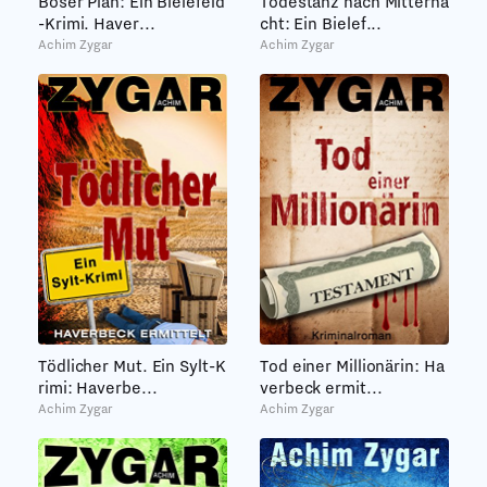
Böser Plan: Ein Bielefeld
Todestanz nach Mitterna
-Krimi. Haver...
cht: Ein Bielef...
Achim Zygar
Achim Zygar
Tödlicher Mut. Ein Sylt-K
Tod einer Millionärin: Ha
rimi: Haverbe...
verbeck ermit...
Achim Zygar
Achim Zygar