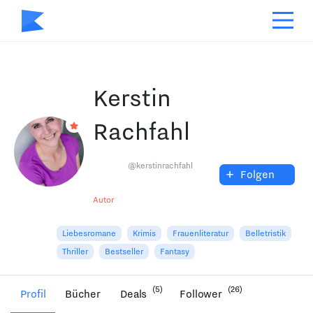
Kerstin
Rachfahl
@kerstinrachfahl
+
Folgen
Autor
Liebesromane
Krimis
Frauenliteratur
Belletristik
Thriller
Bestseller
Fantasy
(5)
(26)
Profil
Bücher
Deals
Follower