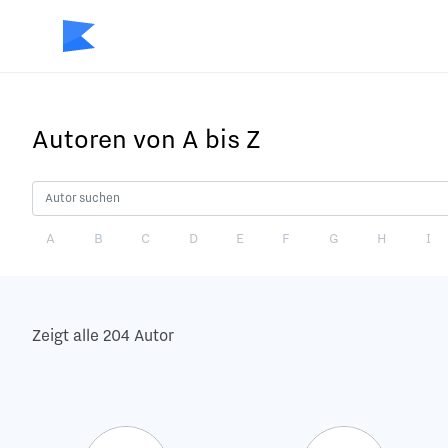
Autoren von A bis Z
A
B
C
D
E
F
G
H
I
Zeigt alle 204 Autor