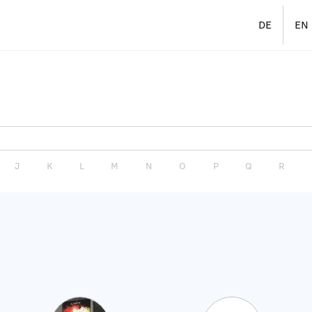
DE
EN
J
K
L
M
N
O
P
Q
R