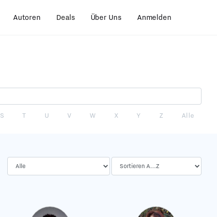
Autoren
Deals
Über Uns
Anmelden
S
T
U
V
W
X
Y
Z
Alle