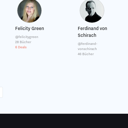
Felicity Green
Ferdinand von
Schirach
@felicitygreen
28 Bücher
@ferdinand-
6 Deals
vonschirach
46 Bücher