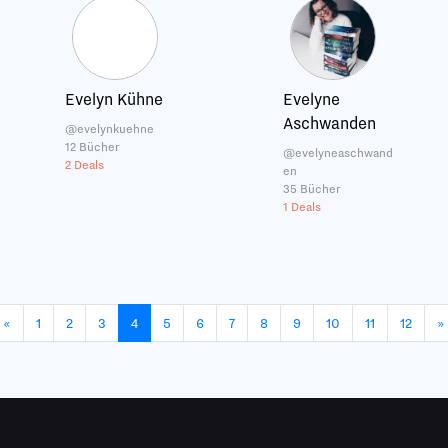
Evelyn Kühne
Evelyne
Aschwanden
@evelynkuehne
12 Bücher
@evelyneaschwand
2 Deals
en
35 Bücher
1 Deals
«
1
2
3
4
5
6
7
8
9
10
11
12
»