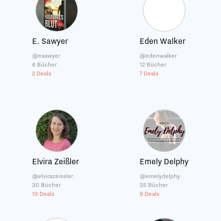
E. Sawyer
Eden Walker
@esawyer
@edenwalker
6 Bücher
12 Bücher
2 Deals
7 Deals
Elvira Zeißler
Emely Delphy
@elvirazeissler
@emelydelphy
30 Bücher
35 Bücher
13 Deals
9 Deals