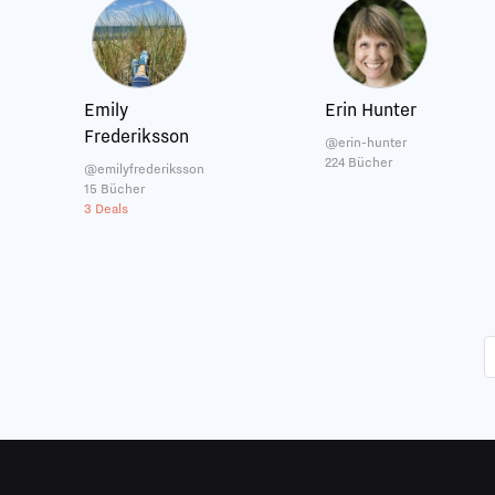
Emily
Erin Hunter
Frederiksson
@erin-hunter
224 Bücher
@emilyfrederiksson
15 Bücher
3 Deals