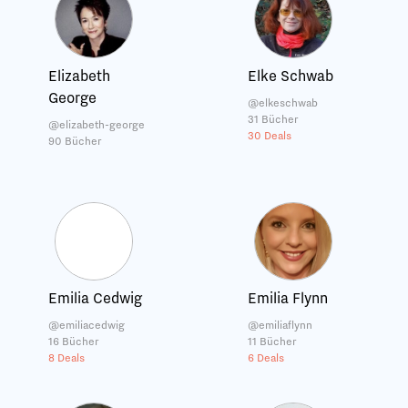
Elizabeth
Elke Schwab
George
@elkeschwab
31 Bücher
@elizabeth-george
30 Deals
90 Bücher
Emilia Cedwig
Emilia Flynn
@emiliacedwig
@emiliaflynn
16 Bücher
11 Bücher
8 Deals
6 Deals