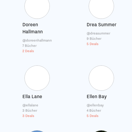
Doreen
Drea Summer
Hallmann
@dreasummer
9 Bücher
@doreenhallmann
5 Deals
7 Bücher
2 Deals
Ella Lane
Ellen Bay
@ellalane
@ellenbay
3 Bücher
4 Bücher
3 Deals
5 Deals